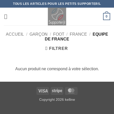
Passer
TOUS LES ARTICLES POUR LES PETITS SUPPORTERS.
au
contenu
0
ACCUEIL
/
GARÇON
/
FOOT
/
FRANCE
/
EQUIPE
DE FRANCE
FILTRER
Aucun produit ne correspond à votre sélection.
Visa
Stripe
MasterCard
Copyright 2026
kelline